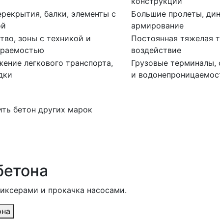
конструкции
рекрытия, балки, элементы с
Большие пролеты, дин
ой
армирование
тво, зоны с техникой и
Постоянная тяжелая т
ираемостью
воздействие
ение легкового транспорта,
Грузовые терминалы, 
дки
и водонепроницаемос
ить бетон других марок
бетона
миксерами и прокачка насосами.
она