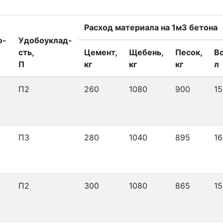
Расход материала на 1м3 бетона
о-
Удобоуклад-
сть,
Цемент,
Щебень,
Песок,
В
П
кг
кг
кг
л
П2
260
1080
900
15
П3
280
1040
895
16
П2
300
1080
865
15