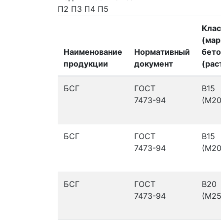
П2
П3
П4
П5
Клас
(мар
Наименование
Нормативный
бето
продукции
документ
(рас
БСГ
ГОСТ
В15
7473-94
(М20
БСГ
ГОСТ
В15
7473-94
(М20
БСГ
ГОСТ
В20
7473-94
(М25