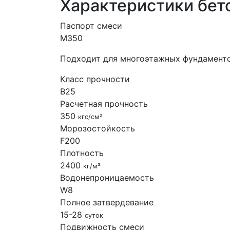
Характеристики бет
Паспорт смеси
М350
Подходит для многоэтажных фундаментов
Класс прочности
B25
Расчетная прочность
350
кгс/см²
Морозостойкость
F200
Плотность
2400
кг/м³
Водонепроницаемость
W8
Полное затвердевание
15-28
суток
Подвижность смеси