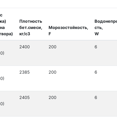
с
ка)
Плотность
Водонепр
на
бет.смеси,
Морозостойкость,
сть,
твора)
кг/с3
F
W
2400
200
6
0)
2385
200
6
0)
2405
200
6
0)