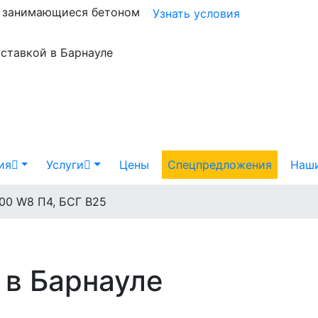
и занимающиеся бетоном
Узнать условия
оставкой в Барнауле
ия
Услуги
Цены
Спецпредложения
Наши
00 W8 П4, БСГ В25
 в Барнауле