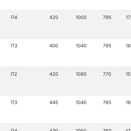
П4
420
1000
795
17
П3
400
1040
795
16
П2
420
1080
770
15
П3
445
1040
765
16
П4
470
1000
760
17