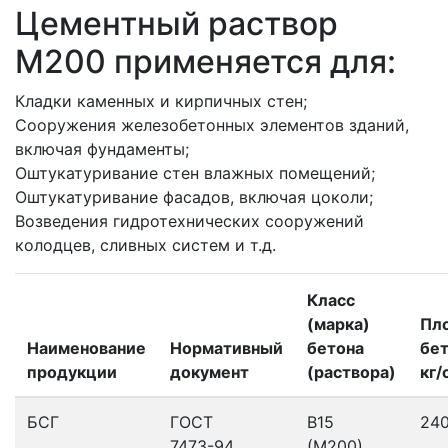
Цементный раствор
M200 применяется для:
Кладки каменных и кирпичных стен;
Сооружения железобетонных элементов зданий,
включая фундаменты;
Оштукатуривание стен влажных помещений;
Оштукатуривание фасадов, включая цоколи;
Возведения гидротехнических сооружений
колодцев, сливных систем и т.д.
Класс
(марка)
Пл
Наименование
Нормативный
бетона
бет
продукции
документ
(раствора)
кг/
БСГ
ГОСТ
В15
24
7473-94
(М200)