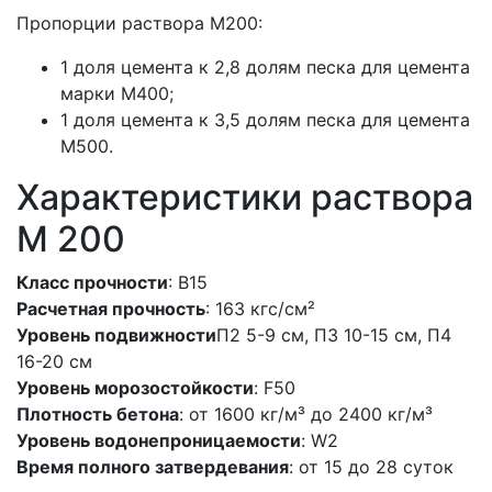
Пропорции раствора М200:
1 доля цемента к 2,8 долям песка для цемента
марки M400;
1 доля цемента к 3,5 долям песка для цемента
M500.
Характеристики раствора
М 200
Класс прочности
: В15
Расчетная прочность
: 163 кгс/см²
Уровень подвижности
П2 5-9 см, П3 10-15 см, П4
16-20 см
Уровень морозостойкости
: F50
Плотность бетона
: от 1600 кг/м³ до 2400 кг/м³
Уровень водонепроницаемости
: W2
Время полного затвердевания
: от 15 до 28 суток